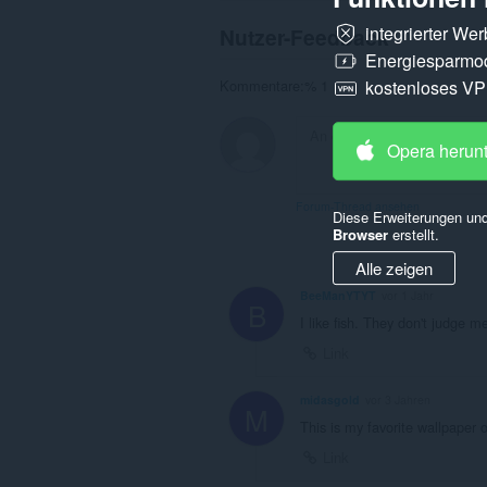
integrierter We
Nutzer-Feedback
Energiesparmo
kostenloses V
Kommentare:% 1
Opera herun
Forum-Thread ansehen
Diese Erweiterungen und
Browser
erstellt.
Alle zeigen
BeeManYTYT
vor 1 Jahr
B
I like fish. They don't judge m
Link
midasgold
vor 3 Jahren
M
This is my favorite wallpaper o
Link