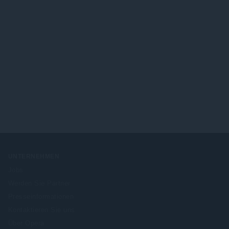
UNTERNEHMEN
Jobs
Werden Sie Partner
Presseinformationen
Kontaktieren Sie uns
Über Opera