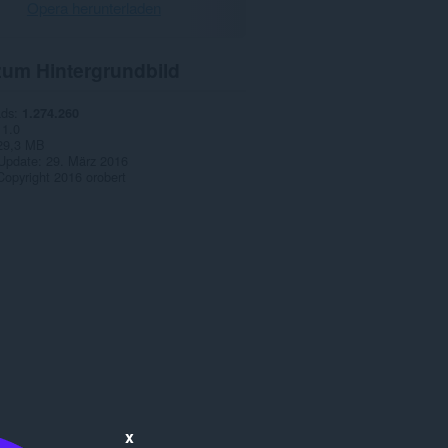
Opera herunterladen
zum Hintergrundbild
ads
1.274.260
1.0
29,3 MB
 Update
29. März 2016
Copyright 2016 orobert
x