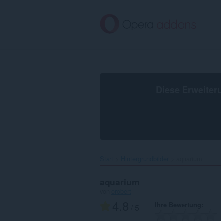
Zum
Hauptinhalt
springen
Diese Erweiter
Start
Hintergrundbilder
aquarium‎
aquarium
von
orobert
4.8
Ihre Bewertung
/ 5