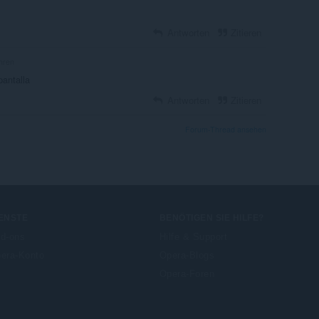
Antworten
Zitieren
hren
pantalla
Antworten
Zitieren
Forum-Thread ansehen
ENSTE
BENÖTIGEN SIE HILFE?
d-ons
Hilfe & Support
era-Konto
Opera-Blogs
Opera-Foren