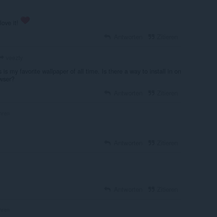
love it!
Antworten
Zitieren
veezty
is my favorite wallpaper of all time. Is there a way to install in on
wser?
Antworten
Zitieren
hren
Antworten
Zitieren
Antworten
Zitieren
hren