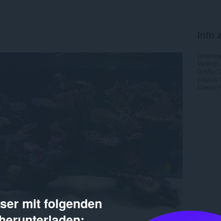
Info 
Downlo
Version
Größe
Letztes
Lizenz
er mit folgenden
herunterladen: