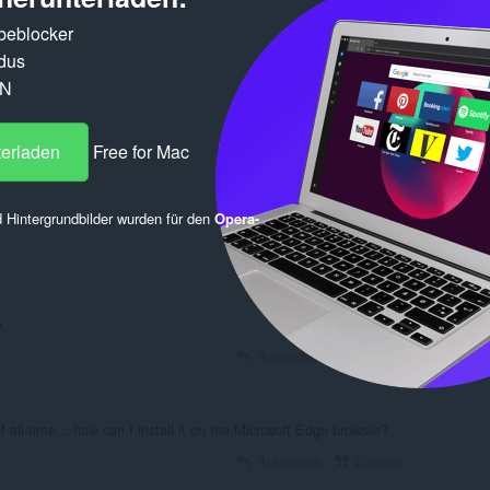
rbeblocker
dus
PN
terladen
Free for Mac
 Hintergrundbilder wurden für den
Opera-
Zum Posten anmelden
e.
Antworten
Zitieren
f all time... how can I install it on the Microsoft Edge browser?
Antworten
Zitieren