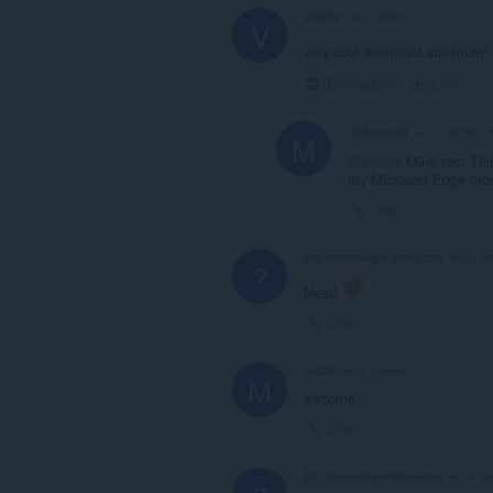
veezty
vor 3 Jahren
V
very cool animated aquarium! 
Einklappen
Link
midasgold
vor 3 Jahren
M
@veezty
Mine too! This 
my Microsoft Edge bro
Link
Ein ehemaliger Benutzer
vor 4 Ja
?
Neat!
Link
maziz
vor 4 Jahren
M
awsome
Link
Ein ehemaliger Benutzer
vor 4 Ja