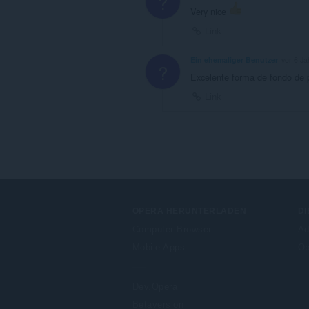
?
Very nice
Link
Ein ehemaliger Benutzer
vor 6 Ja
?
Excelente forma de fondo de 
Link
OPERA HERUNTERLADEN
DI
Computer-Browser
Ad
Mobile Apps
Op
Dev.Opera
Betaversion