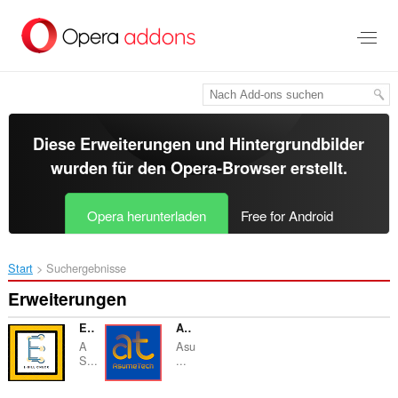
Zum
Hauptinhalt
springen
Diese Erweiterungen und Hintergrundbilder
wurden für den
Opera-Browser
erstellt.
Opera herunterladen
Free for Android
Start
Suchergebnisse
Erweiterungen
E-Bill Check
Assume Tech
A
Asu
S...
...