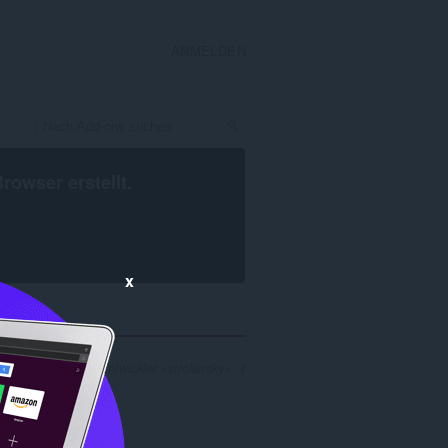
ANMELDEN
Browser
erstellt.
x
 Ergebnisse für Entwickler »strollersky«: 1