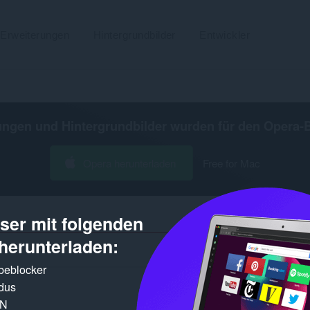
Erweiterungen
Hintergrundbilder
Entwickler
ungen und Hintergrundbilder wurden für den
Opera-
Opera herunterladen
Free for Mac
er mit folgenden
herunterladen:
Gefundene
rbeblocker
dus
PN