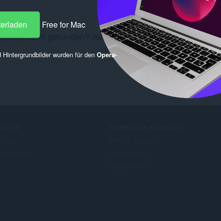
terladen
Free for Mac
uchte nicht gefunden? Sehen Sie sich diese
Chrome We
an.
 Hintergrundbilder wurden für den
Opera-
ENSTE
BENÖTIGEN SIE HILFE?
d-ons
Hilfe & Support
era-Konto
Opera-Blogs
Opera-Foren