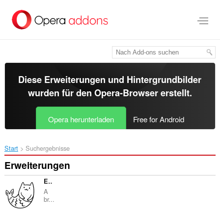
Zum
Hauptinhalt
springen
Diese Erweiterungen und Hintergrundbilder
wurden für den
Opera-Browser
erstellt.
Opera herunterladen
Free for Android
Start
Suchergebnisse
Erweiterungen
Extensions for Mermaid
A
br...