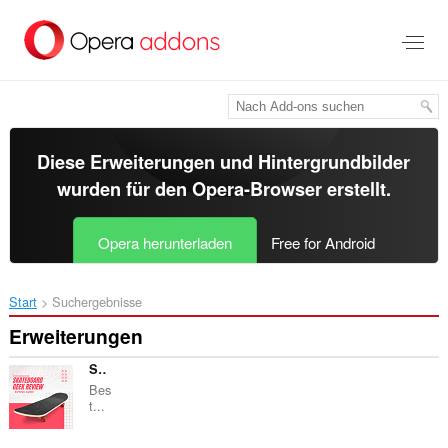
Zum
Hauptinhalt
springen
Diese Erweiterungen und Hintergrundbilder
wurden für den
Opera-Browser
erstellt.
Opera herunterladen
Free for Android
Start
Suchergebnisse
Erweiterungen
Skateboard Geek Review
Bes
t...