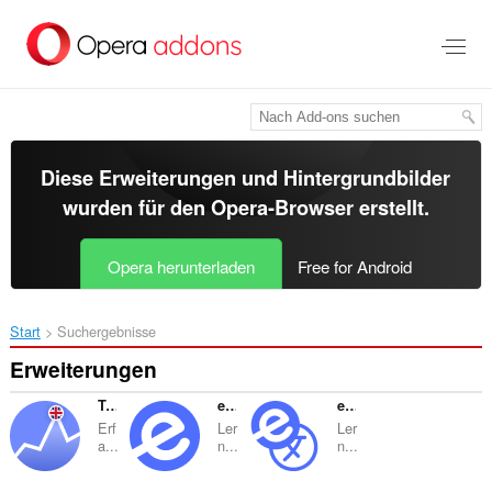
Zum
Hauptinhalt
springen
Diese Erweiterungen und Hintergrundbilder
wurden für den
Opera-Browser
erstellt.
Opera herunterladen
Free for Android
Start
Suchergebnisse
Erweiterungen
Track English Progress: how you use languages
eLang: Learn languages with Netflix & Youtube
eLang Translator: Translate text & subtitles
Erf
Ler
Ler
a...
n...
n...