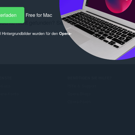
terladen
Free for Mac
uchte nicht gefunden? Sehen Sie sich diese
Chrome We
an.
 Hintergrundbilder wurden für den
Opera-
ENSTE
BENÖTIGEN SIE HILFE?
d-ons
Hilfe & Support
era-Konto
Opera-Blogs
Opera-Foren