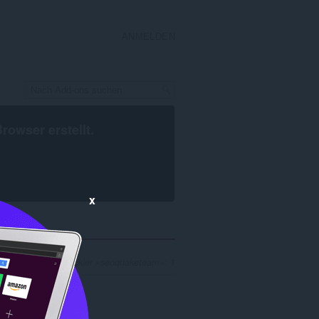
ANMELDEN
Browser
erstellt.
x
ebnisse für Entwickler »seoquaketeam«: 1