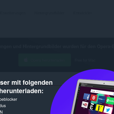
Erweiterungen
Hintergrundbilder
Entwickler
ungen und Hintergrundbilder wurden für den
Opera-
Opera herunterladen
Free for Mac
er mit folgenden
herunterladen:
Gefundene Erg
rbeblocker
dus
PN