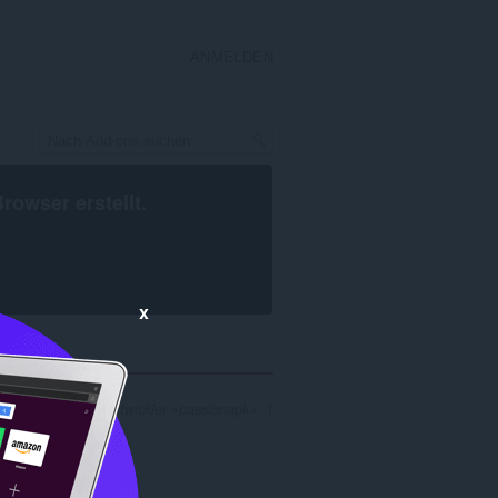
ANMELDEN
Browser
erstellt.
x
Ergebnisse für Entwickler »passionapk«: 1