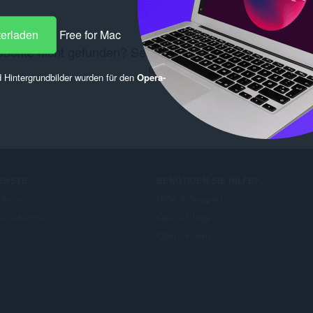
terladen
Free for Mac
uchte nicht gefunden? Sehen Sie sich diese
Chrome We
an.
 Hintergrundbilder wurden für den
Opera-
ENSTE
BENÖTIGEN SIE HILFE?
d-ons
Hilfe & Support
era-Konto
Opera-Blogs
Opera-Foren