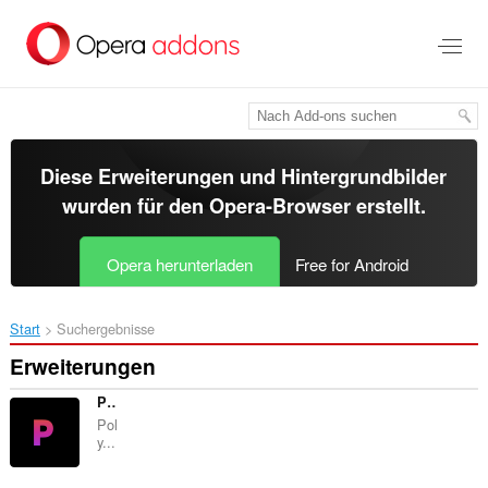
Zum
Hauptinhalt
springen
Diese Erweiterungen und Hintergrundbilder
wurden für den
Opera-Browser
erstellt.
Opera herunterladen
Free for Android
Start
Suchergebnisse
Erweiterungen
Polypad (Open in App)
Pol
y...