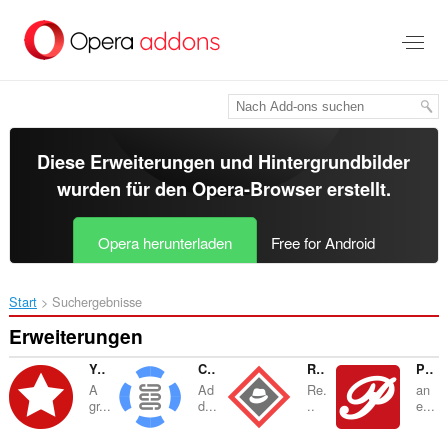
Zum
Hauptinhalt
springen
Diese Erweiterungen und Hintergrundbilder
wurden für den
Opera-Browser
erstellt.
Opera herunterladen
Free for Android
Start
Suchergebnisse
Erweiterungen
YouTube™ Popular Videos
Custom UserAgent String
Rule AdBlocker
Pinterest™ Panel
A
Ad
Re.
an
gr...
d...
..
e...