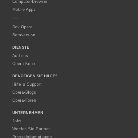
O
Computer-Browser
:
p
Mobile Apps
e
r
a
Dev.Opera
Betaversion
DIENSTE
Add-ons
Opera-Konto
BENÖTIGEN SIE HILFE?
Hilfe & Support
Opera-Blogs
Opera-Foren
UNTERNEHMEN
Jobs
Werden Sie Partner
Presseinformationen