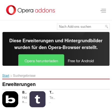
Zum
Hauptinhalt
springen
Diese Erweiterungen und Hintergrundbilder
wurden für den
Opera-Browser
erstellt.
Opera herunterladen
Free for Android
Start
Suchergebnisse
Erweiterungen
Bump
Temp Mail
Hid
Te..
e...
.