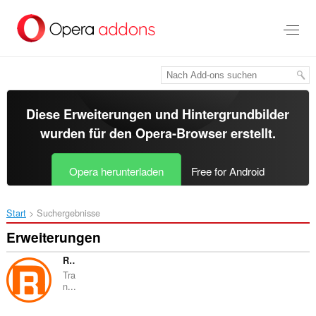
Zum
Hauptinhalt
springen
Diese Erweiterungen und Hintergrundbilder
wurden für den
Opera-Browser
erstellt.
Opera herunterladen
Free for Android
Start
Suchergebnisse
Erweiterungen
RUMIWIFI
Tra
n...