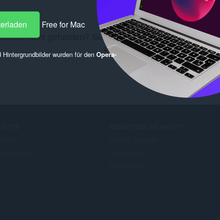
terladen
Free for Mac
uchte nicht gefunden? Sehen Sie sich diese
Chrome We
an.
 Hintergrundbilder wurden für den
Opera-
ENSTE
BENÖTIGEN SIE HILFE?
d-ons
Hilfe & Support
era-Konto
Opera-Blogs
Opera-Foren