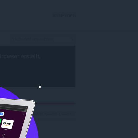
ANMELDEN
Browser
erstellt.
x
rgebnisse für Entwickler »joao-augusto«: 1