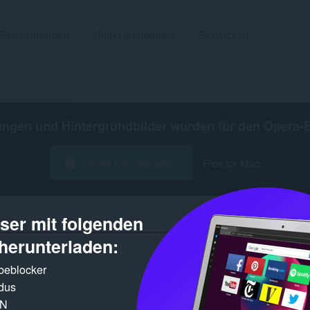
Erweiterungen
Hintergrundbilder
Entwickler
ungen und Hintergrundbilder wurden für den
Opera-
Opera herunterladen
Free for Mac
er mit folgenden
herunterladen:
Gefundene E
rbeblocker
dus
PN