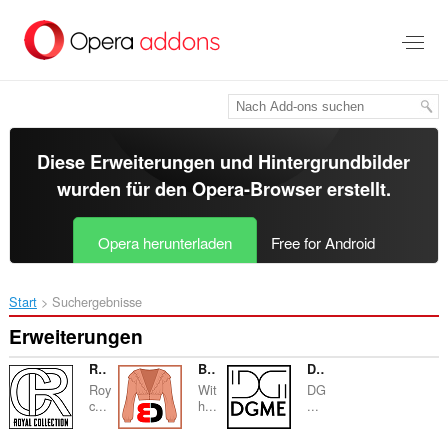
Zum
Hauptinhalt
springen
Diese Erweiterungen und Hintergrundbilder
wurden für den
Opera-Browser
erstellt.
Opera herunterladen
Free for Android
Start
Suchergebnisse
Erweiterungen
Royal Collection
Blouse Design Arena
DGME
Roy
Wit
DG
c...
h...
...