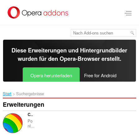
Zum
Hauptinhalt
springen
Diese Erweiterungen und Hintergrundbilder
wurden für den
Opera-Browser
erstellt.
Opera herunterladen
Free for Android
Start
Suchergebnisse
Erweiterungen
Colorea tu Facebook
Po
nl...