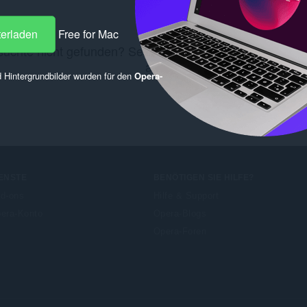
terladen
Free for Mac
uchte nicht gefunden? Sehen Sie sich diese
Chrome We
an.
 Hintergrundbilder wurden für den
Opera-
ENSTE
BENÖTIGEN SIE HILFE?
d-ons
Hilfe & Support
era-Konto
Opera-Blogs
Opera-Foren