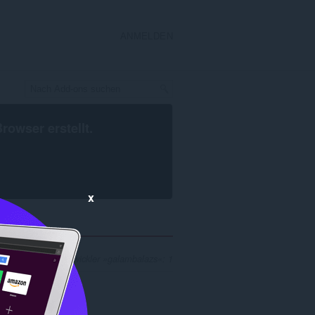
ANMELDEN
Browser
erstellt.
x
rgebnisse für Entwickler »galambalazs«: 1