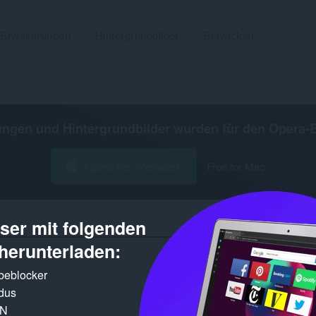
Erweiterungen
Hintergrundbilder
Entwickler
ungen und Hintergrundbilder wurden für den
Opera-
Opera herunterladen
Free for Mac
er mit folgenden
herunterladen:
Gefundene E
rbeblocker
dus
PN