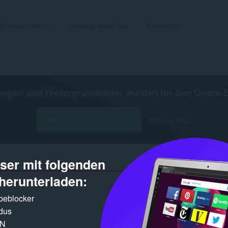
Erweiterungen
Hintergrundbilder
Entwickler
ungen und Hintergrundbilder wurden für den
Opera-
Opera herunterladen
Free for Mac
er mit folgenden
herunterladen:
Gefundene Ergebnisse für Entwickler »
rbeblocker
dus
PN