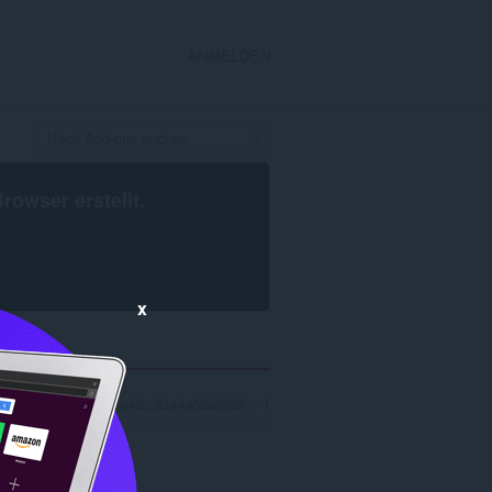
ANMELDEN
Browser
erstellt.
x
e75b6038-9aa8-49c9-a42c-8aa4a5da938b«: 1