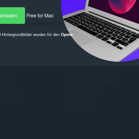
terladen
Free for Mac
uchte nicht gefunden? Sehen Sie sich diese
Chrome We
an.
 Hintergrundbilder wurden für den
Opera-
ENSTE
BENÖTIGEN SIE HILFE?
d-ons
Hilfe & Support
era-Konto
Opera-Blogs
Opera-Foren