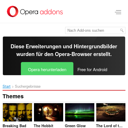
Zum
Hauptinhalt
springen
Diese Erweiterungen und Hintergrundbilder
wurden für den
Opera-Browser
erstellt.
Opera herunterladen
Free for Android
Start
Suchergebnisse
Themes
Breaking Bad
The Hobbit
Green Glow
The Lord of the Rings