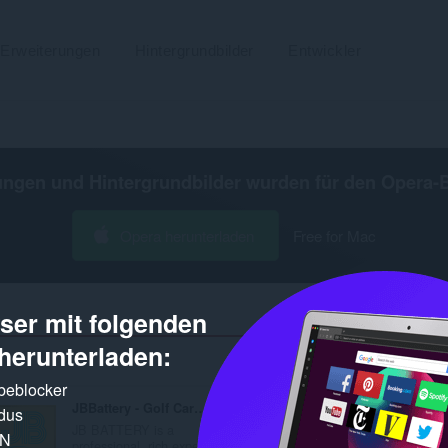
Erweiterungen
Hintergrundbilder
Entwickler
ungen und Hintergrundbilder wurden für den
Opera-
Opera herunterladen
Free for Mac
er mit folgenden
herunterladen:
Gefundene 
rbeblocker
JBBattery - Golf Cart Battery
Medsfit
dus
JB BATTERY is a
Medsfit covers how-to
PN
professional, rich exper...
guides and alternatives.