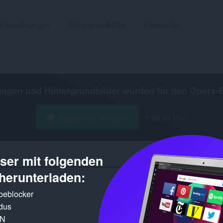
Erweiterungen
Hintergrundbilder
Entwickler
ungen und Hintergrundbilder wurden für den
Opera-
Opera herunterladen
Free for Mac
er mit folgenden
herunterladen:
Gefundene 
rbeblocker
dus
PN