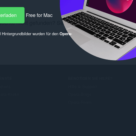
terladen
Free for Mac
uchte nicht gefunden? Sehen Sie sich diese
Chrome We
an.
 Hintergrundbilder wurden für den
Opera-
ENSTE
BENÖTIGEN SIE HILFE?
d-ons
Hilfe & Support
era-Konto
Opera-Blogs
Opera-Foren