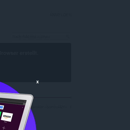
ANMELDEN
Browser
erstellt.
x
Ergebnisse für Entwickler »burnout426«: 1