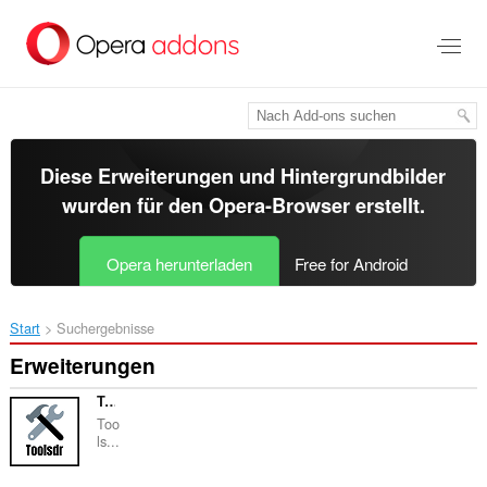
Zum
Hauptinhalt
springen
Diese Erweiterungen und Hintergrundbilder
wurden für den
Opera-Browser
erstellt.
Opera herunterladen
Free for Android
Start
Suchergebnisse
Erweiterungen
Toolsdr
Too
ls...