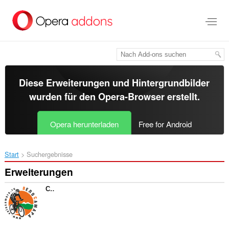
Zum
Hauptinhalt
springen
Diese Erweiterungen und Hintergrundbilder
wurden für den
Opera-Browser
erstellt.
Opera herunterladen
Free for Android
Start
Suchergebnisse
Erweiterungen
СТК "ВелоСамара"