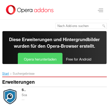
Zum
Hauptinhalt
springen
Diese Erweiterungen und Hintergrundbilder
wurden für den
Opera-Browser
erstellt.
Opera herunterladen
Free for Android
Start
Suchergebnisse
Erweiterungen
ScamAvert
Sca
...