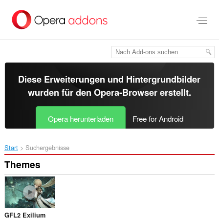
Zum
Hauptinhalt
springen
Diese Erweiterungen und Hintergrundbilder
wurden für den
Opera-Browser
erstellt.
Opera herunterladen
Free for Android
Start
Suchergebnisse
Themes
GFL2 Exilium