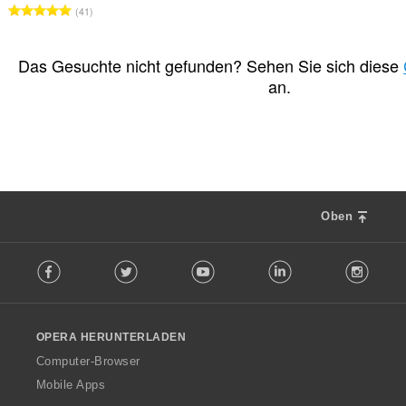
G
41
e
s
a
Das Gesuchte nicht gefunden? Sehen Sie sich diese
m
an.
t
e
B
e
w
e
r
Oben
t
u
F
n
Facebook
Twitter
Youtube
LinkedIn
Instag
o
g
l
e
l
n
o
:
OPERA HERUNTERLADEN
w
O
Computer-Browser
p
Mobile Apps
e