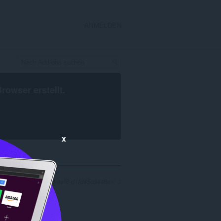
ANMELDEN
Browser
erstellt.
x
6233d36c-743a-40d6-9af6-d1fd45cd448a«: 3
.