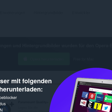
Erweiterungen
Hintergrundbilder
Entwickler
ungen und Hintergrundbilder wurden für den
Opera-
Opera herunterladen
Free for Mac
er mit folgenden
herunterladen:
Gefundene Ergebnisse für Entwickler »
rbeblocker
Paramount Quality+
Simple Video Speed Controller
dus
Legen Sie die
Automatische
PN
Wiedergabeauflösung...
Anpassung der Videog..