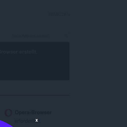
ANMELDEN
Browser
erstellt.
Opera-Browser
x
erforderlich.