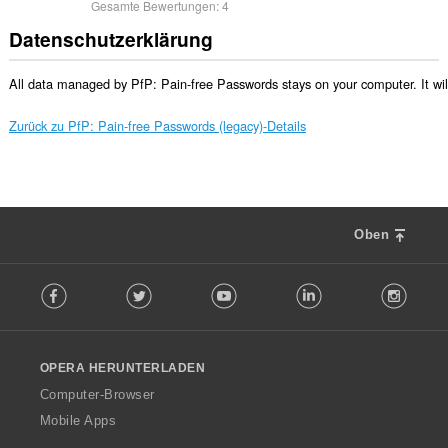
Gesamte Bewertungen:
4
Datenschutzerklärung
All data managed by PfP: Pain-free Passwords stays on your computer. It will o
Zurück zu PfP: Pain-free Passwords (legacy)-Details
Oben
F
Facebook
Twitter
Youtube
LinkedIn
Instag
o
l
l
o
OPERA HERUNTERLADEN
w
O
Computer-Browser
p
Mobile Apps
e