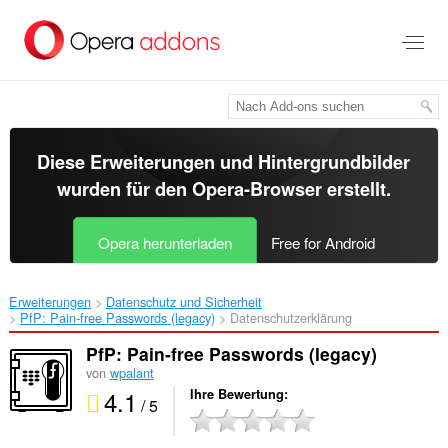
Zum
Hauptinhalt
springen
Diese Erweiterungen und Hintergrundbilder
wurden für den
Opera-Browser
erstellt.
Opera herunterladen
Free for Android
Erweiterungen
Datenschutz und Sicherheit
PfP: Pain-free Passwords (legacy)‎
Datenschutzerklärung
PfP: Pain-free Passwords (legacy)
von
wpalant
4.1
Ihre Bewertung
/ 5