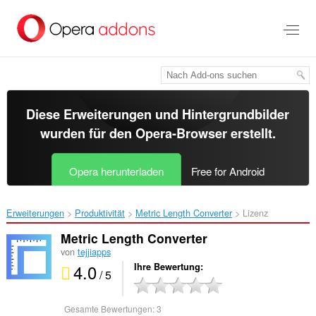
Zum
Hauptinhalt
springen
Diese Erweiterungen und Hintergrundbilder
wurden für den
Opera-Browser
erstellt.
Opera herunterladen
Free for Android
Erweiterungen
Produktivität
Metric Length Converter‎
Lizenz
Metric Length Converter
von
tejjiapps
4.0
Ihre Bewertung
/ 5
Gesamte Bewertungen:
3