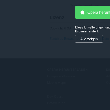
Gesamte Bewertungen:
4
Opera herun
Lizenz
Diese Erweiterungen und
Copyright © XA, 2014-2015. All rights rese
Browser
erstellt.
Zurück zu Browser Update Watchdog-Detai
Alle zeigen
OPERA HERUNTERLADEN
DI
Computer-Browser
Ad
Mobile Apps
Op
Dev.Opera
Betaversion