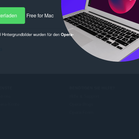
terladen
Free for Mac
 Hintergrundbilder wurden für den
Opera-
rved.
ls
ENSTE
BENÖTIGEN SIE HILFE?
d-ons
Hilfe & Support
era-Konto
Opera-Blogs
Opera-Foren