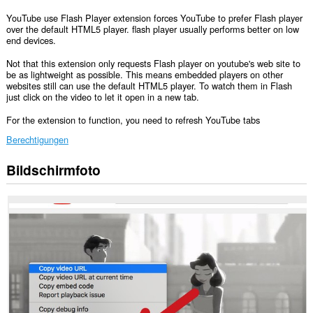
YouTube use Flash Player extension forces YouTube to prefer Flash player
over the default HTML5 player. flash player usually performs better on low
end devices.
Not that this extension only requests Flash player on youtube's web site to
be as lightweight as possible. This means embedded players on other
websites still can use the default HTML5 player. To watch them in Flash
just click on the video to let it open in a new tab.
For the extension to function, you need to refresh YouTube tabs
Berechtigungen
Bildschirmfoto
Diese
Erweiterung
kann
auf
Ihre
Tabs
und
Browseraktivitäten
zugreifen.