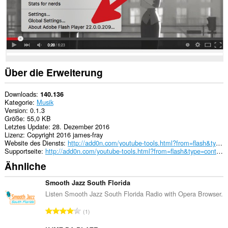
Über die Erweiterung
Downloads
140.136
Kategorie
Musik
Version
0.1.3
Größe
55,0 KB
Letztes Update
28. Dezember 2016
Lizenz
Copyright 2016 james-fray
Website des Diensts
http://add0n.com/youtube-tools.html?from=flash&type=context
Supportseite
http://add0n.com/youtube-tools.html?from=flash&type=context
Ähnliche
Smooth Jazz South Florida
Listen Smooth Jazz South Florida Radio with Opera Browser.
G
1
e