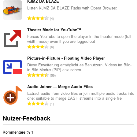
s
KJMZ DA BLAZE
a
Listen KJMZ DA BLAZE Radio with Opera Browser.
m
G
4
t
e
e
s
Theater Mode for YouTube™
B
a
Forces YouTube to open the player in the theater mode (full-
e
width mode) even if you are logged out
m
w
G
6
t
e
e
e
r
s
Picture-in-Picture - Floating Video Player
B
t
a
Diese Erweiterung ermöglicht es Benutzern, Videos im Bild-
e
u
in-Bild-Modus (PiP) anzusehen.
m
w
G
n
59
t
e
e
g
e
r
s
Audio Joiner — Merge Audio Files
e
B
t
a
n
Extract audio from video files or join multiple audio tracks into
e
u
one; suitable to merge DASH streams into a single file
m
:
w
G
n
1
t
e
e
g
e
r
s
e
Nutzer-Feedback
B
t
a
n
e
u
m
:
w
n
Kommentare:% 1
t
e