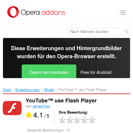
Zum
Hauptinhalt
springen
Diese Erweiterungen und Hintergrundbilder
wurden für den
Opera-Browser
erstellt.
Opera herunterladen
Free for Android
Start
Erweiterungen
Musik
YouTube™ use Flash Player‎
YouTube™ use Flash Player
von
james-fray
4.1
Ihre Bewertung
/ 5
Gesamte Bewertungen:
10