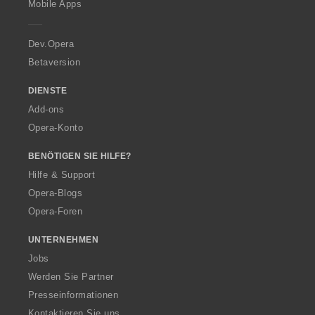
Mobile Apps
e
r
a
Dev.Opera
Betaversion
DIENSTE
Add-ons
Opera-Konto
BENÖTIGEN SIE HILFE?
Hilfe & Support
Opera-Blogs
Opera-Foren
UNTERNEHMEN
Jobs
Werden Sie Partner
Presseinformationen
Kontaktieren Sie uns