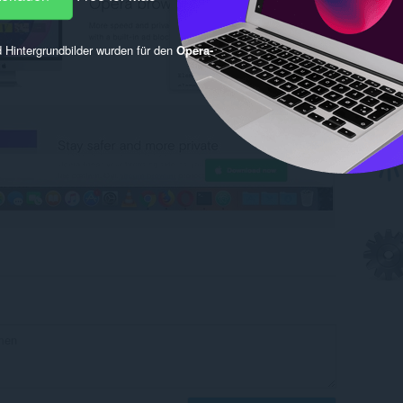
 Hintergrundbilder wurden für den
Opera-