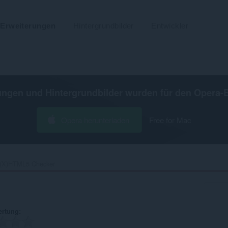
Erweiterungen
Hintergrundbilder
Entwickler
ungen und Hintergrundbilder wurden für den
Opera-
Opera herunterladen
Free for Mac
(X)HTML5 Checker‎
ertung