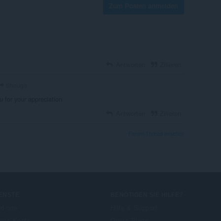
Zum Posten anmelden
Antworten
Zitieren
Shougo
 for your appreciation
Antworten
Zitieren
Forum-Thread ansehen
ENSTE
BENÖTIGEN SIE HILFE?
d-ons
Hilfe & Support
era-Konto
Opera-Blogs