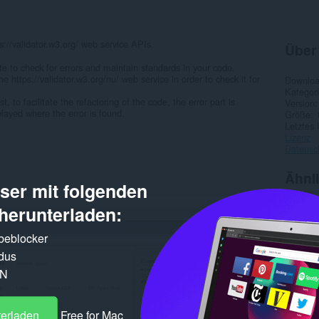
s://validator.w3.org/ web service APIs.
Über
te to check for errors and maintain standards in your code.
 https://validator.w3.org/nu/ web service in order to check it for
Downlo
Kategor
st, to facilitate the refactoring of the code, the error part is
Version
played where the error is found.
Größe
Letztes
Lizenz
Datensc
Ähnl
er mit folgenden
herunterladen:
rbeblocker
dus
PN
terladen
Free for Mac