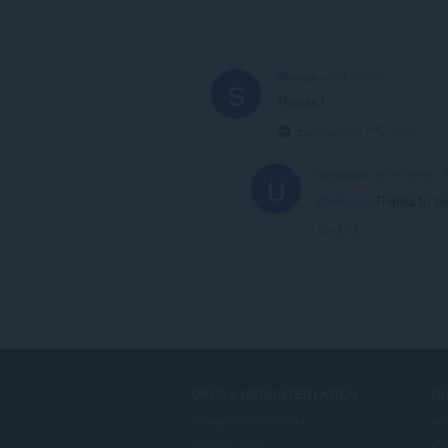
Shougo
vor 4 Jahren
S
Thanks !
Einklappen
Link
ulmdesign
vor 4 Jahren
U
@shougo
Thanks to you
Link
OPERA HERUNTERLADEN
DI
Computer-Browser
Ad
Mobile Apps
Op