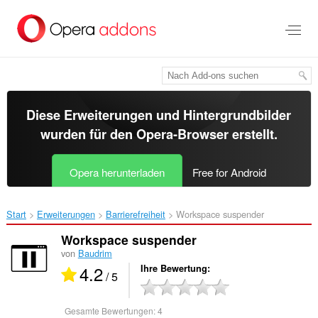
Zum
Hauptinhalt
springen
Diese Erweiterungen und Hintergrundbilder
wurden für den
Opera-Browser
erstellt.
Opera herunterladen
Free for Android
Start
Erweiterungen
Barrierefreiheit
Workspace suspender‎
Workspace suspender
von
Baudrim
4.2
Ihre Bewertung
/ 5
Gesamte Bewertungen:
4