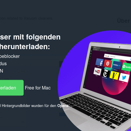
ion related to Vacuum cleaners.
Über
Downlo
er mit folgenden
Kategor
Version
herunterladen:
Größe
Letztes
rbeblocker
Lizenz
Datensc
dus
Website
PN
Supports
Ähnl
terladen
Free for Mac
 Hintergrundbilder wurden für den
Opera-