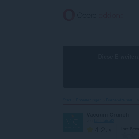
Zum
Hauptinhalt
springen
Diese Erweiter
Start
Erweiterungen
Barrierefreiheit
V
Vacuum Crunch
von
talhafaisal3
4.2
Ihre Bew
/ 5