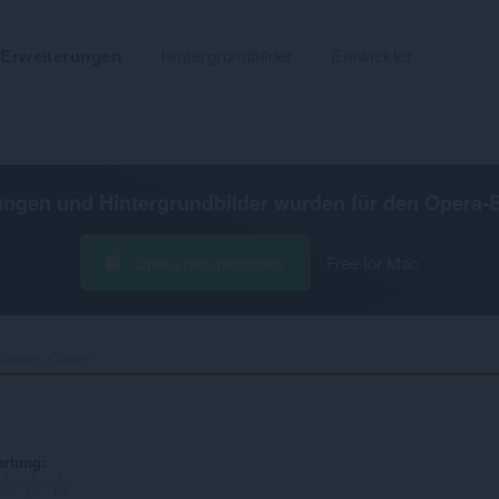
Erweiterungen
Hintergrundbilder
Entwickler
ungen und Hintergrundbilder wurden für den
Opera-
Opera herunterladen
Free for Mac
acuum Crunch‎
ertung