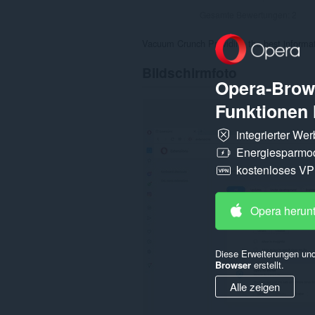
Gesamte Bewertungen:
2
Vacuum Crunch Providing the best informat
Bildschirmfoto
Opera-Brows
Funktionen 
integrierter We
Energiesparmo
kostenloses V
Opera herun
Diese Erweiterungen und
Browser
erstellt.
Alle zeigen