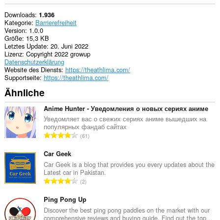
Downloads
1.936
Kategorie
Barrierefreiheit
Version
1.0.0
Größe
15,3 KB
Letztes Update
20. Juni 2022
Lizenz
Copyright 2022 growup
Datenschutzerklärung
Website des Diensts
https://theathlima.com/
Supportseite
https://theathlima.com/
Ähnliche
Anime Hunter - Уведомления о новых сериях аниме
Уведомляет вас о свежих сериях аниме вышедших на
популярных фандаб сайтах
G
61
e
s
Car Geek
a
Car Geek is a blog that provides you every updates about the
Latest car in Pakistan.
m
G
2
t
e
e
s
Ping Pong Up
B
a
Discover the best ping pong paddles on the market with our
e
comprehensive reviews and buying guide. Find out the top...
m