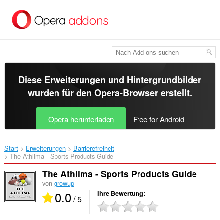
Zum
Hauptinhalt
springen
Diese Erweiterungen und Hintergrundbilder
wurden für den
Opera-Browser
erstellt.
Opera herunterladen
Free for Android
Start
Erweiterungen
Barrierefreiheit
The Athlima - Sports Products Guide‎
The Athlima - Sports Products Guide
von
growup
0.0
Ihre Bewertung
/ 5