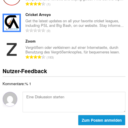
w
G
1
t
e
e
e
r
s
Cricket Arroyo
B
t
a
Get the latest updates on all your favorite cricket leagues,
e
u
including PSL and Big Bash, on our website. Stay informe...
m
w
G
n
0
t
e
e
g
e
r
s
Zoom
e
B
t
a
n
Vergrößern oder verkleinern auf einer Internetseite, durch
e
u
Benutzung des Vergrößernknopfes, für bequemeres lesen.
m
:
w
G
n
193
t
e
e
g
e
r
s
e
Nutzer-Feedback
B
t
a
n
e
u
m
:
w
n
Kommentare:% 1
t
e
g
e
r
e
B
t
n
e
u
:
w
n
e
g
r
Zum Posten anmelden
e
t
n