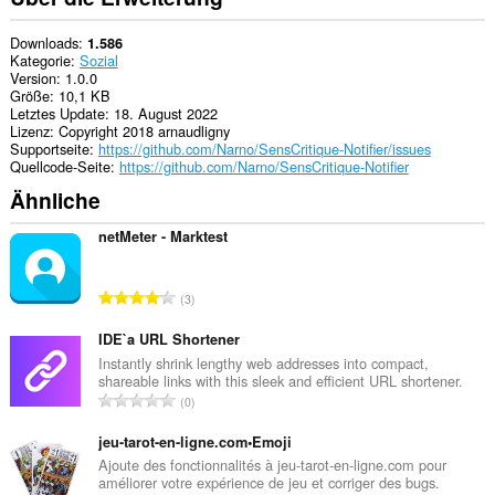
Downloads
1.586
Kategorie
Sozial
Version
1.0.0
Größe
10,1 KB
Letztes Update
18. August 2022
Lizenz
Copyright 2018 arnaudligny
Supportseite
https://github.com/Narno/SensCritique-Notifier/issues
Quellcode-Seite
https://github.com/Narno/SensCritique-Notifier
Ähnliche
netMeter - Marktest
G
3
e
s
IDE`a URL Shortener
a
Instantly shrink lengthy web addresses into compact,
shareable links with this sleek and efficient URL shortener.
m
G
0
t
e
e
s
jeu-tarot-en-ligne.com•Emoji
B
a
Ajoute des fonctionnalités à jeu-tarot-en-ligne.com pour
e
améliorer votre expérience de jeu et corriger des bugs.
m