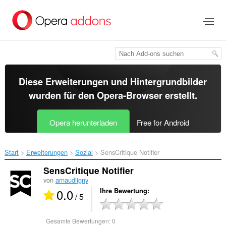
Zum
Hauptinhalt
springen
Diese Erweiterungen und Hintergrundbilder
wurden für den
Opera-Browser
erstellt.
Opera herunterladen
Free for Android
Start
Erweiterungen
Sozial
SensCritique Notifier‎
SensCritique Notifier
von
arnaudligny
0.0
Ihre Bewertung
/ 5
Gesamte Bewertungen:
0