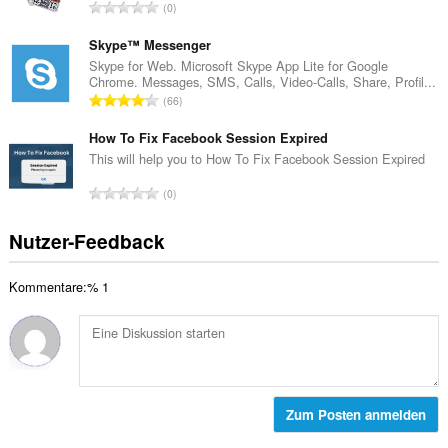
w
G
0
t
e
e
e
r
s
Skype™ Messenger
B
t
a
Skype for Web. Microsoft Skype App Lite for Google
e
u
Chrome. Messages, SMS, Calls, Video-Calls, Share, Profil...
m
w
G
n
66
t
e
e
g
e
r
s
How To Fix Facebook Session Expired
e
B
t
a
n
This will help you to How To Fix Facebook Session Expired
e
u
m
:
w
G
n
0
t
e
e
g
e
r
s
e
Nutzer-Feedback
B
t
a
n
e
u
m
:
w
n
Kommentare:% 1
t
e
g
e
r
e
B
t
n
e
u
:
w
n
e
g
r
Zum Posten anmelden
e
t
n