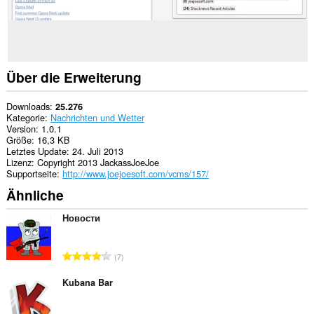
Ihre
Tabs
und
Browseraktivitäten
zugreifen.
Über die Erweiterung
Downloads
25.276
Kategorie
Nachrichten und Wetter
Version
1.0.1
Größe
16,3 KB
Letztes Update
24. Juli 2013
Lizenz
Copyright 2013 JackassJoeJoe
Supportseite
http://www.joejoesoft.com/vcms/157/
Ähnliche
Новости
G
7
e
s
Kubana Bar
a
m