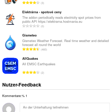
G
3
t
e
e
s
Elektrárna - spotové ceny
B
a
The addon periodically reads electricity spot prices from
e
public API https://elektrarna.hostmania.eu
m
w
G
0
t
e
e
e
r
s
Gismeteo
B
t
a
Gismeteo Weather Forecast. Real time weather and detailed
e
u
forecast all round the world
m
w
G
n
460
t
e
e
g
e
r
s
AllQuakes
e
B
t
a
n
All EMSC Earthquakes
e
u
m
:
w
G
n
2
t
e
e
g
e
r
s
e
Nutzer-Feedback
B
t
a
n
e
u
m
:
w
n
Kommentare:% 1
t
e
g
e
r
e
B
t
n