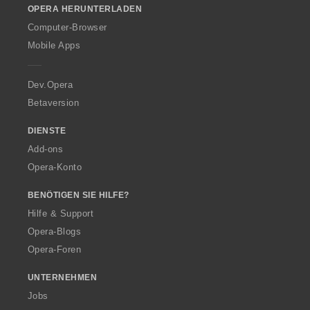
OPERA HERUNTERLADEN
w
O
Computer-Browser
p
Mobile Apps
e
r
a
Dev.Opera
Betaversion
DIENSTE
Add-ons
Opera-Konto
BENÖTIGEN SIE HILFE?
Hilfe & Support
Opera-Blogs
Opera-Foren
UNTERNEHMEN
Jobs