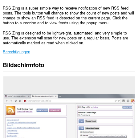
RSS Zing is a super simple way to receive notification of new RSS feed
posts. The tools button will change to show the count of new posts and will
change to show an RSS feed is detected on the current page. Click the
button to subscribe and to view feeds using the popup menu.
RSS Zing is designed to be lightweight, automated, and very simple to
use. The extension will scan for new posts on a regular basis. Posts are
automatically marked as read when clicked on.
Berechtigungen
Bildschirmfoto
Diese
Erweiterung
kann
auf
Ihre
Daten
auf
allen
Webseiten
zugreifen.
Diese
Erweiterung
kann
auf