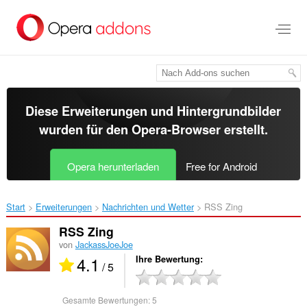
Zum
Hauptinhalt
springen
Diese Erweiterungen und Hintergrundbilder
wurden für den
Opera-Browser
erstellt.
Opera herunterladen
Free for Android
Start
Erweiterungen
Nachrichten und Wetter
RSS Zing‎
RSS Zing
von
JackassJoeJoe
4.1
Ihre Bewertung
/ 5
Gesamte Bewertungen:
5