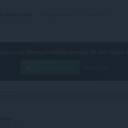
Erweiterungen
Hintergrundbilder
Entwickler
ungen und Hintergrundbilder wurden für den
Opera-
Opera herunterladen
Free for Mac
ealmeye Plus‎
ertung