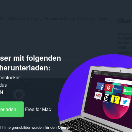
White Mode by changing it to Dark so it doesn't strain your eyes
Über
Downlo
Kategor
Version
Größe
Letztes
er mit folgenden
Lizenz
Supports
herunterladen:
Quellco
rbeblocker
Ähnl
dus
PN
terladen
Free for Mac
 Hintergrundbilder wurden für den
Opera-