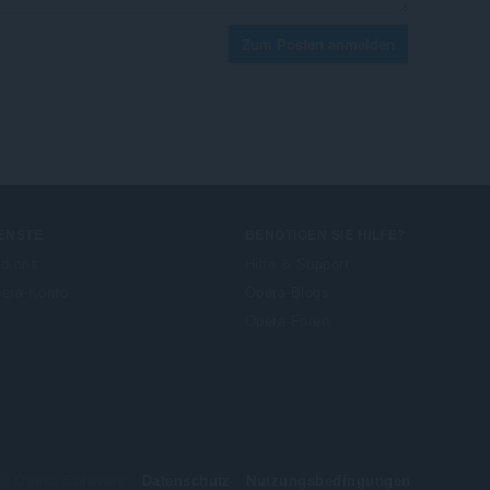
Zum Posten anmelden
ENSTE
BENÖTIGEN SIE HILFE?
d-ons
Hilfe & Support
era-Konto
Opera-Blogs
Opera-Foren
© Opera Software
Datenschutz
Nutzungsbedingungen