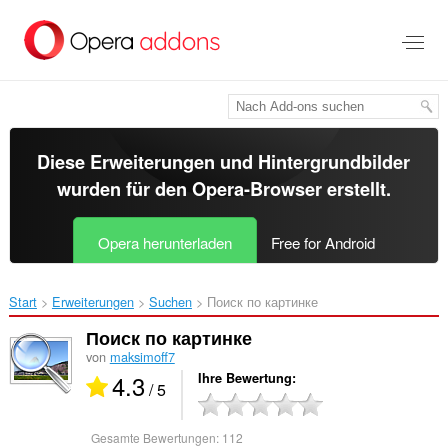
Zum
Hauptinhalt
springen
Diese Erweiterungen und Hintergrundbilder
wurden für den
Opera-Browser
erstellt.
Opera herunterladen
Free for Android
Start
Erweiterungen
Suchen
Поиск по картинке‎
Поиск по картинке
von
maksimoff7
4.3
Ihre Bewertung
/ 5
Gesamte Bewertungen:
112