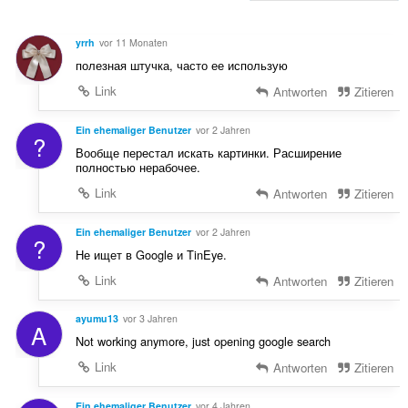
n
u
:
n
yrrh
vor 11 Monaten
g
полезная штучка, часто ее использую
e
n
Link
Antworten
Zitieren
:
Ein ehemaliger Benutzer
vor 2 Jahren
?
Вообще перестал искать картинки. Расширение
полностью нерабочее.
Link
Antworten
Zitieren
Ein ehemaliger Benutzer
vor 2 Jahren
?
Не ищет в Google и TinEye.
Link
Antworten
Zitieren
ayumu13
vor 3 Jahren
A
Not working anymore, just opening google search
Link
Antworten
Zitieren
Ein ehemaliger Benutzer
vor 4 Jahren