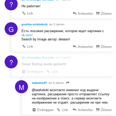
?
Не работает
Link
Antworten
Zitieren
goshka-volshebnik
vor 5 Jahren
G
Есть похожее расширение, которое ищет картинки с
vk.com
:
Search by Image автор: dessant
Link
Antworten
Zitieren
Ein ehemaliger Benutzer
vor 5 Jahren
?
Dieser Beitrag wurde gelöscht!
Einklappen
Link
maksimoff7
vor 5 Jahren
M
@sashaloki вконтакте изменил код выдачи
картинок, расширение просто отправляет ссылку
на изображение в поиск. а сервер вконтакте
изображение не отдаёт. расширение ни при чем.
Einklappen
Link
Antworten
Zitieren