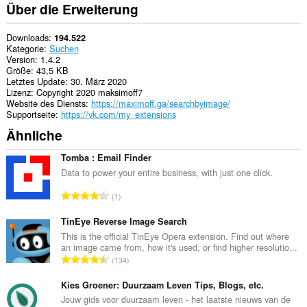
Über die Erweiterung
Downloads
194.522
Kategorie
Suchen
Version
1.4.2
Größe
43,5 KB
Letztes Update
30. März 2020
Lizenz
Copyright 2020 maksimoff7
Website des Diensts
https://maximoff.ga/searchbyimage/
Supportseite
https://vk.com/my_extensions
Ähnliche
Tomba : Email Finder
Data to power your entire business, with just one click.
G
1
e
s
TinEye Reverse Image Search
a
This is the official TinEye Opera extension. Find out where
an image came from, how it's used, or find higher resolutio...
m
G
134
t
e
e
s
Kies Groener: Duurzaam Leven Tips, Blogs, etc.
B
a
Jouw gids voor duurzaam leven - het laatste nieuws van de
e