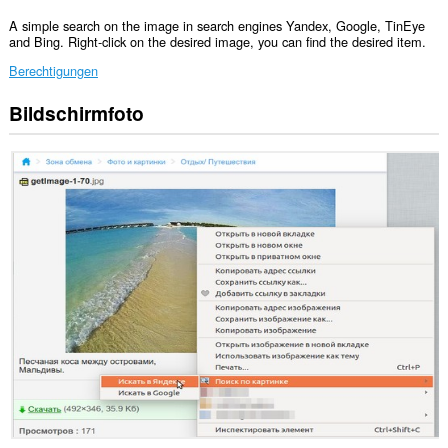
A simple search on the image in search engines Yandex, Google, TinEye
and Bing. Right-click on the desired image, you can find the desired item.
Berechtigungen
Bildschirmfoto
Diese
Erweiterung
kann
auf
Ihre
Tabs
und
Browseraktivitäten
zugreifen.