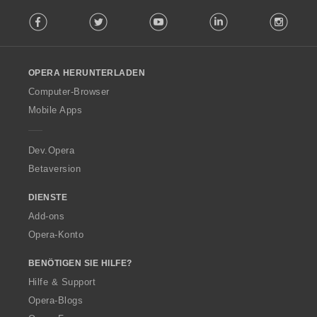
F
Facebook
Twitter
Youtube
LinkedIn
Instag
o
l
l
o
OPERA HERUNTERLADEN
w
O
Computer-Browser
p
Mobile Apps
e
r
a
Dev.Opera
Betaversion
DIENSTE
Add-ons
Opera-Konto
BENÖTIGEN SIE HILFE?
Hilfe & Support
Opera-Blogs