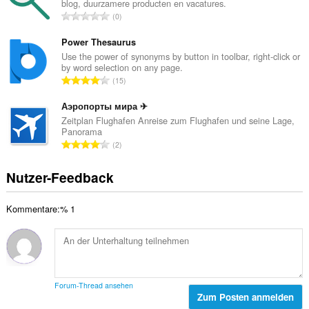
blog, duurzamere producten en vacatures.
m
w
G
0
t
e
e
e
r
s
Power Thesaurus
B
t
a
Use the power of synonyms by button in toolbar, right-click or
e
u
by word selection on any page.
m
w
G
n
15
t
e
e
g
e
r
s
Аэропорты мира ✈
e
B
t
a
n
Zeitplan Flughafen Anreise zum Flughafen und seine Lage,
e
u
Panorama
m
:
w
G
n
2
t
e
e
g
e
r
s
e
Nutzer-Feedback
B
t
a
n
e
u
m
:
w
n
Kommentare:% 1
t
e
g
e
r
e
B
t
n
e
u
:
w
n
e
g
Forum-Thread ansehen
r
Zum Posten anmelden
e
t