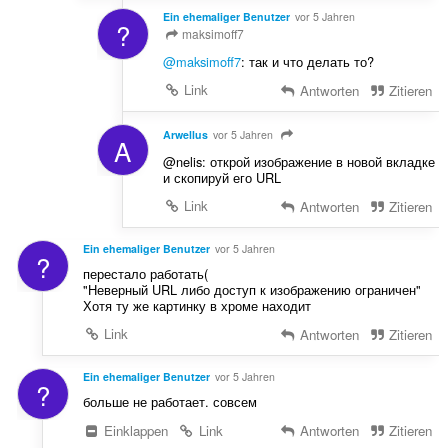
Ein ehemaliger Benutzer
vor 5 Jahren
?
maksimoff7
@maksimoff7
: так и что делать то?
Link
Antworten
Zitieren
Arwellus
vor 5 Jahren
A
@nelis: открой изображение в новой вкладке
и скопируй его URL
Link
Antworten
Zitieren
Ein ehemaliger Benutzer
vor 5 Jahren
?
перестало работать(
"Неверный URL либо доступ к изображению ограничен"
Хотя ту же картинку в хроме находит
Link
Antworten
Zitieren
Ein ehemaliger Benutzer
vor 5 Jahren
?
больше не работает. совсем
Einklappen
Link
Antworten
Zitieren