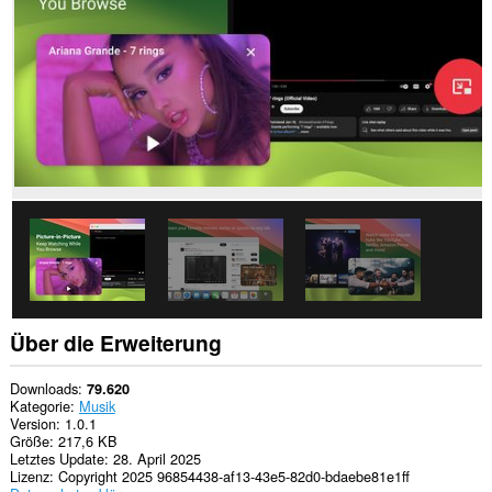
zugreifen.
Diese
Erweiterung
kann
auf
Ihre
Daten
auf
einigen
Webseiten
zugreifen.
Diese
Erweiterung
kann
auf
Ihre
Tabs
und
Über die Erweiterung
Browseraktivitäten
zugreifen.
Downloads
79.620
Kategorie
Musik
Version
1.0.1
Größe
217,6 KB
Letztes Update
28. April 2025
Lizenz
Copyright 2025 96854438-af13-43e5-82d0-bdaebe81e1ff