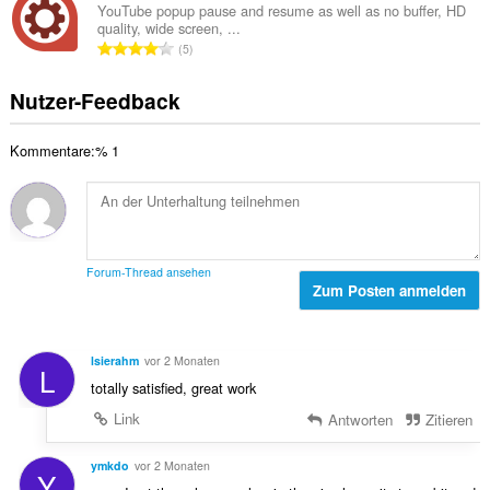
t
a
n
YouTube popup pause and resume as well as no buffer, HD
e
u
quality, wide screen, ...
m
:
w
G
n
5
t
e
e
g
e
r
s
e
Nutzer-Feedback
B
t
a
n
e
u
m
:
w
n
Kommentare:% 1
t
e
g
e
r
e
B
t
n
e
u
:
w
n
e
g
Forum-Thread ansehen
r
Zum Posten anmelden
e
t
n
u
:
n
lsierahm
vor 2 Monaten
L
g
totally satisfied, great work
e
n
Link
Antworten
Zitieren
:
ymkdo
vor 2 Monaten
Y