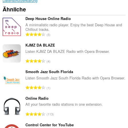
Datenschutzerklärung
Ähnliche
Deep House Online Radio
A minimalistic radio player. Enjoy the best Deep House and
Chillout tracks.
G
5
e
s
KJMZ DA BLAZE
a
Listen KJMZ DA BLAZE Radio with Opera Browser.
m
G
4
t
e
e
s
Smooth Jazz South Florida
B
a
Listen Smooth Jazz South Florida Radio with Opera Browser.
e
m
w
G
1
t
e
e
e
r
s
Online Radio
B
t
a
All your favorite radio stations in one extension.
e
u
m
w
G
n
113
t
e
e
g
e
r
s
Control Center for YouTube
e
B