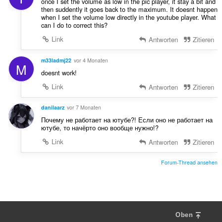
once I set the volume as low in the pic player, it stay a bit and
then suddently it goes back to the maximum. It doesnt happen
when I set the volume low directly in the youtube player. What
can I do to correct this?
Link
Antworten
Zitieren
m33ladmj22
vor 4 Monaten
M
doesnt work!
Link
Antworten
Zitieren
danilaarz
vor 7 Monaten
Почему не работает на ютубе?! Если оно не работает на
ютубе, то начёрто оно вообще нужно!?
Link
Antworten
Zitieren
Forum-Thread ansehen
Oben