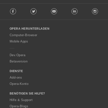
F
Facebook
Twitter
Youtube
LinkedIn
Instag
o
l
l
o
OPERA HERUNTERLADEN
w
O
Computer-Browser
p
Mobile Apps
e
r
a
Dev.Opera
Betaversion
DIENSTE
Add-ons
Opera-Konto
BENÖTIGEN SIE HILFE?
Hilfe & Support
Opera-Blogs