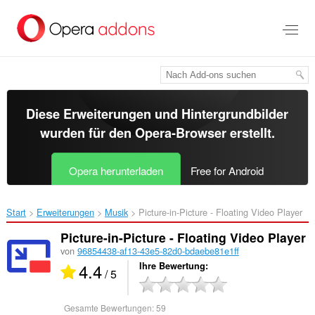
Zum
Hauptinhalt
springen
Diese Erweiterungen und Hintergrundbilder
wurden für den
Opera-Browser
erstellt.
Opera herunterladen
Free for Android
Start
Erweiterungen
Musik
Picture-in-Picture - Floating Video Player‎
Picture-in-Picture - Floating Video Player
von
96854438-af13-43e5-82d0-bdaebe81e1ff
4.4
Ihre Bewertung
/ 5
Gesamte Bewertungen:
59