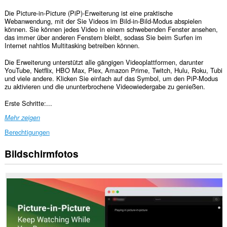
Die Picture-in-Picture (PiP)-Erweiterung ist eine praktische
Webanwendung, mit der Sie Videos im Bild-in-Bild-Modus abspielen
können. Sie können jedes Video in einem schwebenden Fenster ansehen,
das immer über anderen Fenstern bleibt, sodass Sie beim Surfen im
Internet nahtlos Multitasking betreiben können.
Die Erweiterung unterstützt alle gängigen Videoplattformen, darunter
YouTube, Netflix, HBO Max, Plex, Amazon Prime, Twitch, Hulu, Roku, Tubi
und viele andere. Klicken Sie einfach auf das Symbol, um den PiP-Modus
zu aktivieren und die ununterbrochene Videowiedergabe zu genießen.
Erste Schritte:...
Mehr zeigen
Berechtigungen
Bildschirmfotos
Diese
Erweiterung
kann
auf
Ihre
Daten
auf
allen
Webseiten