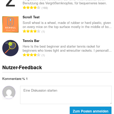
e
Benutzung des Vergrößernknopfes, für bequemeres lesen.
m
w
G
193
t
e
e
e
r
s
Scroll Test
B
t
a
Scroll wheel is a wheel, made of rubber or hard plastic, given
e
u
on every mice on the top surface mostly in the middle of bo...
m
w
G
n
1
t
e
e
g
e
r
s
Tennis Bar
e
B
t
a
n
Here Is the best beginner and starter tennis racket for
e
u
beginners who loves light and wirecutter rackets. I personall...
m
:
w
G
n
1
t
e
e
g
e
r
s
e
Nutzer-Feedback
B
t
a
n
e
u
m
:
w
n
Kommentare:% 1
t
e
g
e
r
e
B
t
n
e
u
:
w
n
e
g
r
Zum Posten anmelden
e