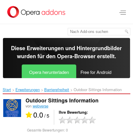
Zum
Hauptinhalt
springen
Diese Erweiterungen und Hintergrundbilder
wurden für den
Opera-Browser
erstellt.
Opera herunterladen
Free for Android
Start
Erweiterungen
Barrierefreiheit
Outdoor Sittings Information‎
Outdoor Sittings Information
von
webverse
0.0
Ihre Bewertung
/ 5
Gesamte Bewertungen:
0