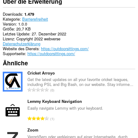
Über die Erweiterung
Downloads
1.479
Kategorie
Barrierefreiheit
Version
1.0.0
Größe
20,7 KB
Letztes Update
27. Dezember 2022
Lizenz
Copyright 2022 webverse
Datenschutzerklärung
Website des Diensts
https://outdoorsittings.com/
Supportseite
https://outdoorsittings.com/
Ähnliche
Cricket Arroyo
Get the latest updates on all your favorite cricket leagues,
including PSL and Big Bash, on our website. Stay informe...
G
0
e
s
Lemmy Keyboard Navigation
a
Easily navigate Lemmy with your keyboard.
m
G
1
t
e
e
s
Zoom
B
a
Vergrößern oder verkleinern auf einer Internetseite, durch