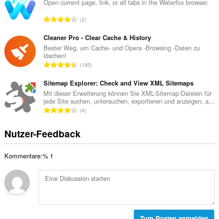
a
Open current page, link, or all tabs in the Waterfox browser.
e
m
w
G
2
t
e
e
e
r
s
Cleaner Pro - Clear Cache & History
B
t
a
Bester Weg, um Cache- und Opera -Browsing -Daten zu
e
u
löschen!
m
w
G
n
185
t
e
e
g
e
r
s
Sitemap Explorer: Check and View XML Sitemaps
e
B
t
a
n
Mit dieser Erweiterung können Sie XML-Sitemap-Dateien für
e
u
jede Site suchen, untersuchen, exportieren und anzeigen, a...
m
:
w
G
n
4
t
e
e
g
e
r
s
e
Nutzer-Feedback
B
t
a
n
e
u
m
:
w
n
Kommentare:% 1
t
e
g
e
r
e
B
t
n
e
u
:
w
n
e
g
r
Zum Posten anmelden