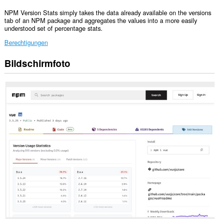
NPM Version Stats simply takes the data already available on the versions
tab of an NPM package and aggregates the values into a more easily
understood set of percentage stats.
Berechtigungen
Bildschirmfoto
Diese
Erweiterung
kann
auf
Ihre
Daten
auf
einigen
Webseiten
zugreifen.