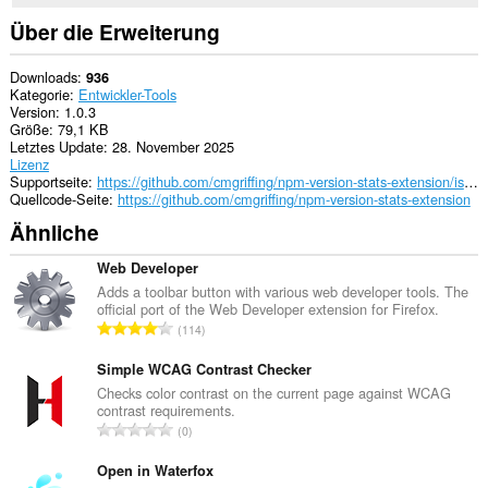
Über die Erweiterung
Downloads
936
Kategorie
Entwickler-Tools
Version
1.0.3
Größe
79,1 KB
Letztes Update
28. November 2025
Lizenz
Supportseite
https://github.com/cmgriffing/npm-version-stats-extension/issues
Quellcode-Seite
https://github.com/cmgriffing/npm-version-stats-extension
Ähnliche
Web Developer
Adds a toolbar button with various web developer tools. The
official port of the Web Developer extension for Firefox.
G
114
e
s
Simple WCAG Contrast Checker
a
Checks color contrast on the current page against WCAG
contrast requirements.
m
G
0
t
e
e
s
Open in Waterfox
B