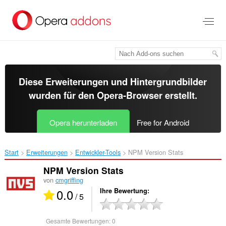
Zum
Hauptinhalt
springen
Diese Erweiterungen und Hintergrundbilder
wurden für den
Opera-Browser
erstellt.
Opera herunterladen
Free for Android
Start
Erweiterungen
Entwickler-Tools
NPM Version Stats‎
NPM Version Stats
von
cmgriffing
0.0
Ihre Bewertung
/ 5
Gesamte Bewertungen:
0