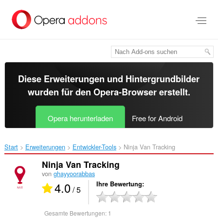
Zum
Hauptinhalt
springen
Diese Erweiterungen und Hintergrundbilder
wurden für den
Opera-Browser
erstellt.
Opera herunterladen
Free for Android
Start
Erweiterungen
Entwickler-Tools
Ninja Van Tracking‎
Ninja Van Tracking
von
ghayyoorabbas
4.0
Ihre Bewertung
/ 5
Gesamte Bewertungen:
1