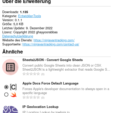
Über die Erweiterung
Downloads
1.135
Kategorie
Entwickler-Tools
Version
0.1.1
Größe
5,0 KB
Letztes Update
9. Dezember 2022
Lizenz
Copyright 2022 ghayyoorabbas
Datenschutzerklärung
Website des Diensts
https://ninjavantracking.com/
Supportseite
https://ninjavantracking.com/contact-us/
Ähnliche
Sheets2JSON - Convert Google Sheets
Convert public Google Sheets into clean JSON or CSV.
Sheet2JSON is a lightweight extractor that reads Google S...
G
0
e
s
Apple Docs Force Default Language
a
Forces Apple's developer documentation to always open in a
specific language
m
G
0
t
e
e
s
IP Geolocation Lookup
B
a
IP Location Lookup by ipwhois.io