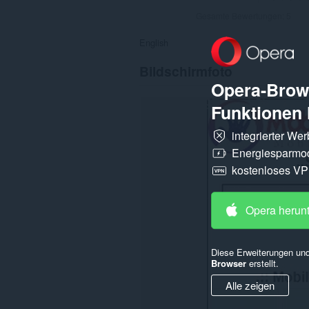
Gesamte Bewertungen:
5
English
Bildschirmfoto
Opera-Brows
Funktionen 
integrierter We
Energiesparmo
kostenloses V
Opera herun
Diese Erweiterungen und
Browser
erstellt.
Alle zeigen