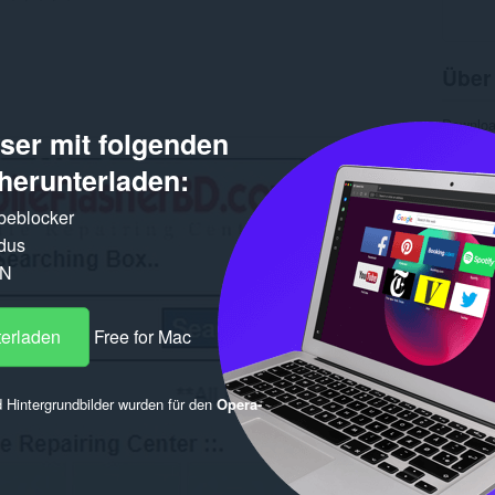
Über
Downlo
er mit folgenden
Kategor
Version
herunterladen:
Größe
Letztes
Lizenz
rbeblocker
Datensc
dus
Website
Quellco
PN
Ähnl
terladen
Free for Mac
 Hintergrundbilder wurden für den
Opera-