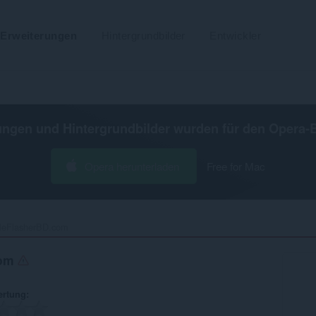
Erweiterungen
Hintergrundbilder
Entwickler
ungen und Hintergrundbilder wurden für den
Opera-
Opera herunterladen
Free for Mac
leFlasherBD.com‎
com
ertung