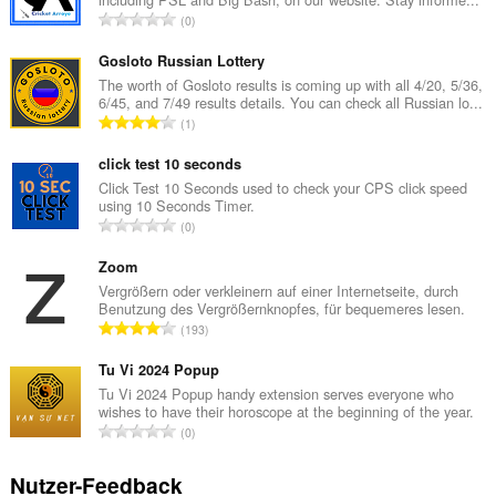
G
0
e
s
Gosloto Russian Lottery
a
The worth of Gosloto results is coming up with all 4/20, 5/36,
6/45, and 7/49 results details. You can check all Russian lo...
m
G
1
t
e
e
s
click test 10 seconds
B
a
Click Test 10 Seconds used to check your CPS click speed
e
using 10 Seconds Timer.
m
w
G
0
t
e
e
e
r
s
Zoom
B
t
a
Vergrößern oder verkleinern auf einer Internetseite, durch
e
u
Benutzung des Vergrößernknopfes, für bequemeres lesen.
m
w
G
n
193
t
e
e
g
e
r
s
Tu Vi 2024 Popup
e
B
t
a
n
Tu Vi 2024 Popup handy extension serves everyone who
e
u
wishes to have their horoscope at the beginning of the year.
m
:
w
G
n
0
t
e
e
g
e
r
s
e
Nutzer-Feedback
B
t