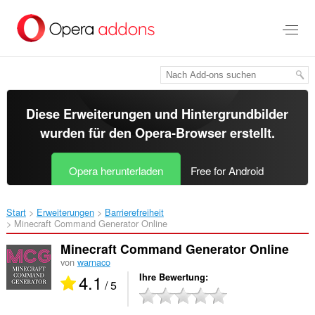
Zum
Hauptinhalt
springen
Diese Erweiterungen und Hintergrundbilder
wurden für den
Opera-Browser
erstellt.
Opera herunterladen
Free for Android
Start
Erweiterungen
Barrierefreiheit
Minecraft Command Generator Online‎
Minecraft Command Generator Online
von
warnaco
4.1
Ihre Bewertung
/ 5