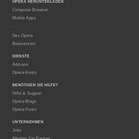
OPERA HERUNTERLADEN
w
O
Computer-Browser
p
Mobile Apps
e
r
a
Dev.Opera
Betaversion
DIENSTE
Add-ons
Opera-Konto
BENÖTIGEN SIE HILFE?
Hilfe & Support
Opera-Blogs
Opera-Foren
UNTERNEHMEN
Jobs
Werden Sie Partner