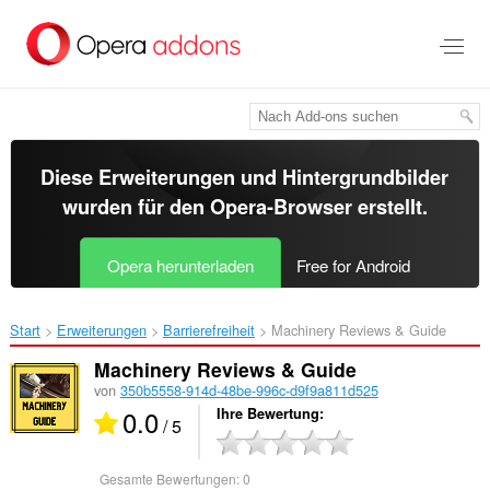
Zum
Hauptinhalt
springen
Diese Erweiterungen und Hintergrundbilder
wurden für den
Opera-Browser
erstellt.
Opera herunterladen
Free for Android
Start
Erweiterungen
Barrierefreiheit
Machinery Reviews & Guide‎
Machinery Reviews & Guide
von
350b5558-914d-48be-996c-d9f9a811d525
0.0
Ihre Bewertung
/ 5
Gesamte Bewertungen:
0