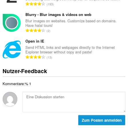
w
G
193
t
e
e
e
r
s
Blurry - Blur images & videos on web
B
t
a
Blur images on websites. Customize based on domains.
e
u
Have halal tours!
m
w
G
n
2
t
e
e
g
e
r
s
Open in IE
e
B
t
a
n
Send HTML links and webpages directly to the Internet
e
u
Explorer browser without copy and paste!
m
:
w
G
n
13
t
e
e
g
e
r
s
e
Nutzer-Feedback
B
t
a
n
e
u
m
:
w
n
Kommentare:% 1
t
e
g
e
r
e
B
t
n
e
u
:
w
n
e
g
r
Zum Posten anmelden
e
t
n