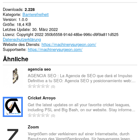
Downloads
2.228
Kategorie
Barrierefreiheit
Version
1.0.0
Größe
18,4 KB
Letztes Update
30. März 2022
Lizenz
Copyright 2022 350b5558-914d-48be-996c-d9f9a811d525
Datenschutzerklärung
Website des Diensts
https://machinerysurgeon.com/
Supportseite
https://machinerysurgeon.com/
Ähnliche
agencia seo
AGENCIA SEO : La Agencia de SEO que dará el Impulso
Definitivo a tu SEO: Agencia SEO y posicionamiento web:...
G
0
e
s
Cricket Arroyo
a
Get the latest updates on all your favorite cricket leagues,
including PSL and Big Bash, on our website. Stay informe...
m
G
0
t
e
e
s
Zoom
B
a
Vergrößern oder verkleinern auf einer Internetseite, durch
e
Benutzung des Vergrößernknopfes, für bequemeres lesen.
m