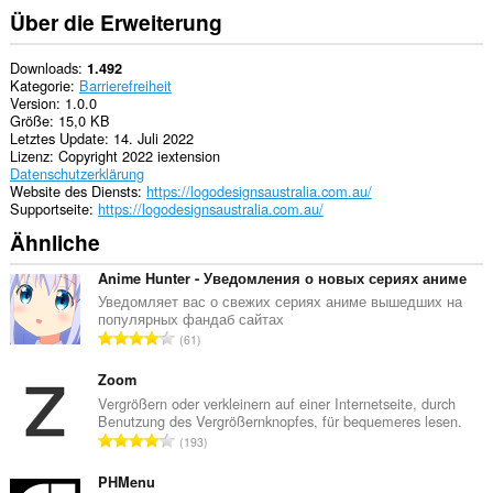
Über die Erweiterung
Downloads
1.492
Kategorie
Barrierefreiheit
Version
1.0.0
Größe
15,0 KB
Letztes Update
14. Juli 2022
Lizenz
Copyright 2022 iextension
Datenschutzerklärung
Website des Diensts
https://logodesignsaustralia.com.au/
Supportseite
https://logodesignsaustralia.com.au/
Ähnliche
Anime Hunter - Уведомления о новых сериях аниме
Уведомляет вас о свежих сериях аниме вышедших на
популярных фандаб сайтах
G
61
e
s
Zoom
a
Vergrößern oder verkleinern auf einer Internetseite, durch
Benutzung des Vergrößernknopfes, für bequemeres lesen.
m
G
193
t
e
e
s
PHMenu
B