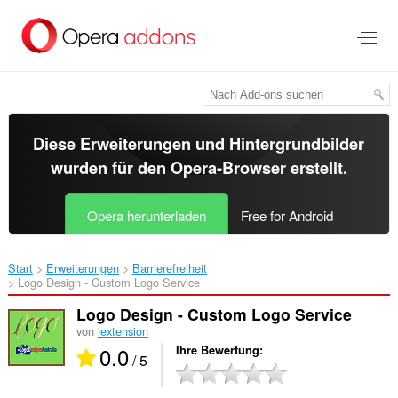
Zum
Hauptinhalt
springen
Diese Erweiterungen und Hintergrundbilder
wurden für den
Opera-Browser
erstellt.
Opera herunterladen
Free for Android
Start
Erweiterungen
Barrierefreiheit
Logo Design - Custom Logo Service‎
Logo Design - Custom Logo Service
von
iextension
0.0
Ihre Bewertung
/ 5