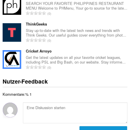
a
SEARCH YOUR FAVORITE PHILIPPINES RESTAURANT
e
MENU Welcome to PHMenu, Your go-to source for the late...
m
w
G
0
t
e
e
e
r
s
ThinkGeeks
B
t
a
Stay up-to-date with the latest tech news and trends with
e
u
Think Geeks. Our useful guides cover everything from phot...
m
w
G
n
0
t
e
e
g
e
r
s
Cricket Arroyo
e
B
t
a
n
Get the latest updates on all your favorite cricket leagues,
e
u
including PSL and Big Bash, on our website. Stay informe...
m
:
w
G
n
0
t
e
e
g
e
r
s
e
Nutzer-Feedback
B
t
a
n
e
u
m
:
w
n
Kommentare:% 1
t
e
g
e
r
e
B
t
n
e
u
:
w
n
e
g