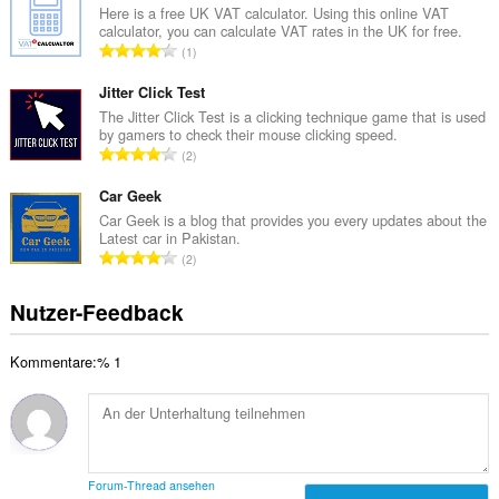
a
Here is a free UK VAT calculator. Using this online VAT
e
calculator, you can calculate VAT rates in the UK for free.
m
w
G
1
t
e
e
e
r
s
Jitter Click Test
B
t
a
The Jitter Click Test is a clicking technique game that is used
e
u
by gamers to check their mouse clicking speed.
m
w
G
n
2
t
e
e
g
e
r
s
Car Geek
e
B
t
a
n
Car Geek is a blog that provides you every updates about the
e
u
Latest car in Pakistan.
m
:
w
G
n
2
t
e
e
g
e
r
s
e
Nutzer-Feedback
B
t
a
n
e
u
m
:
w
n
Kommentare:% 1
t
e
g
e
r
e
B
t
n
e
u
:
w
n
e
g
Forum-Thread ansehen