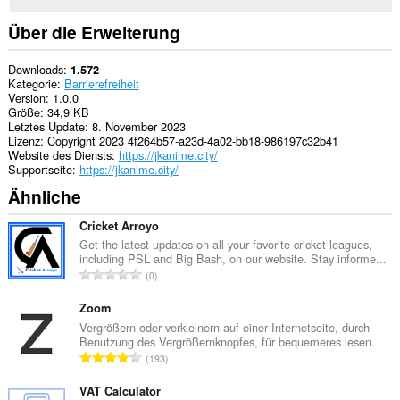
Über die Erweiterung
Downloads
1.572
Kategorie
Barrierefreiheit
Version
1.0.0
Größe
34,9 KB
Letztes Update
8. November 2023
Lizenz
Copyright 2023 4f264b57-a23d-4a02-bb18-986197c32b41
Website des Diensts
https://jkanime.city/
Supportseite
https://jkanime.city/
Ähnliche
Cricket Arroyo
Get the latest updates on all your favorite cricket leagues,
including PSL and Big Bash, on our website. Stay informe...
G
0
e
s
Zoom
a
Vergrößern oder verkleinern auf einer Internetseite, durch
Benutzung des Vergrößernknopfes, für bequemeres lesen.
m
G
193
t
e
e
s
VAT Calculator
B