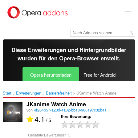
Zum
Hauptinhalt
springen
Diese Erweiterungen und Hintergrundbilder
wurden für den
Opera-Browser
erstellt.
Opera herunterladen
Free for Android
Start
Erweiterungen
Barrierefreiheit
JKanime Watch Anime‎
JKanime Watch Anime
von
4f264b57-a23d-4a02-bb18-986197c32b41
4.1
Ihre Bewertung
/ 5
Gesamte Bewertungen:
3