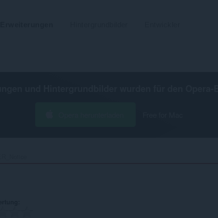
Erweiterungen
Hintergrundbilder
Entwickler
ungen und Hintergrundbilder wurden für den
Opera-
Opera herunterladen
Free for Mac
ER_Notice‎
ertung