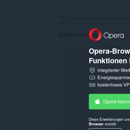
Gesamte Bewertungen:
1
ITER Notice is extension that will help stude
web. Its makes students updated with regul
Bildschirmfotos
Opera-Brows
Funktionen 
integrierter We
Energiesparmo
kostenloses V
Opera herun
Diese Erweiterungen und
Browser
erstellt.