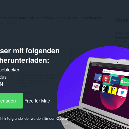
nts to see notice of their college on the go, while scrolling the
Über
ar notices.
Downlo
Kategor
Version
Größe
er mit folgenden
Letztes
Lizenz
herunterladen:
Website
Supports
rbeblocker
Quellco
dus
Ähnl
PN
terladen
Free for Mac
 Hintergrundbilder wurden für den
Opera-