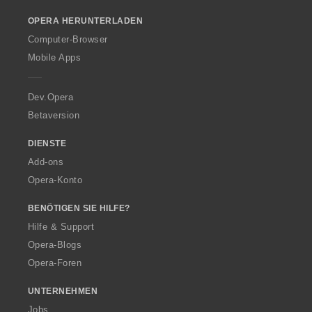
o
OPERA HERUNTERLADEN
w
O
Computer-Browser
p
Mobile Apps
e
r
a
Dev.Opera
Betaversion
DIENSTE
Add-ons
Opera-Konto
BENÖTIGEN SIE HILFE?
Hilfe & Support
Opera-Blogs
Opera-Foren
UNTERNEHMEN
Jobs