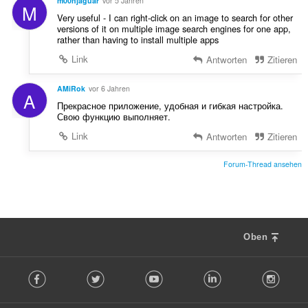
m00njaguar
vor 5 Jahren
M
Very useful - I can right-click on an image to search for other
versions of it on multiple image search engines for one app,
rather than having to install multiple apps
Link
Antworten
Zitieren
AMiRok
vor 6 Jahren
A
Прекрасное приложение, удобная и гибкая настройка.
Свою функцию выполняет.
Link
Antworten
Zitieren
Forum-Thread ansehen
Oben
F
Facebook
Twitter
Youtube
LinkedIn
Instag
o
l
l