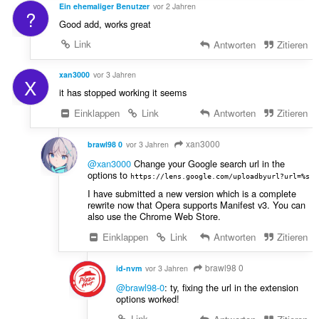
Ein ehemaliger Benutzer
vor 2 Jahren
?
Good add, works great
Link
Antworten
Zitieren
xan3000
vor 3 Jahren
X
it has stopped working it seems
Einklappen
Link
Antworten
Zitieren
xan3000
brawl98 0
vor 3 Jahren
@xan3000
Change your Google search url in the
options to
https://lens.google.com/uploadbyurl?url=%s
I have submitted a new version which is a complete
rewrite now that Opera supports Manifest v3. You can
also use the Chrome Web Store.
Einklappen
Link
Antworten
Zitieren
brawl98 0
id-nvm
vor 3 Jahren
@brawl98-0
: ty, fixing the url in the extension
options worked!
Link