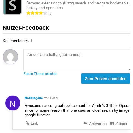
t
a
n
Browser extension to (fuzzy) search and navigate bookmarks,
e
u
history and open tabs.
m
:
w
G
n
6
t
e
e
g
e
r
s
e
Nutzer-Feedback
B
t
a
n
e
u
m
:
w
n
Kommentare:% 1
t
e
g
e
r
e
B
t
n
e
u
:
w
n
e
g
Forum-Thread ansehen
r
Zum Posten anmelden
e
t
n
u
:
n
Nothing404
vor 1 Jahr
N
g
Awesome sauce, great replacement for Armin's SBI for Opera
e
since for some reason that one uses an older search by image
n
google function.
:
Link
Antworten
Zitieren