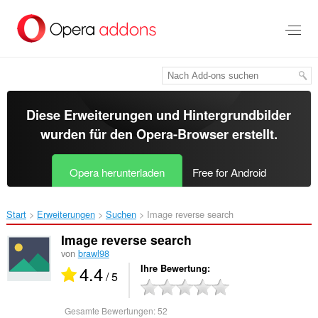
Zum
Hauptinhalt
springen
Diese Erweiterungen und Hintergrundbilder
wurden für den
Opera-Browser
erstellt.
Opera herunterladen
Free for Android
Start
Erweiterungen
Suchen
Image reverse search‎
Image reverse search
von
brawl98
4.4
Ihre Bewertung
/ 5
Gesamte Bewertungen:
52