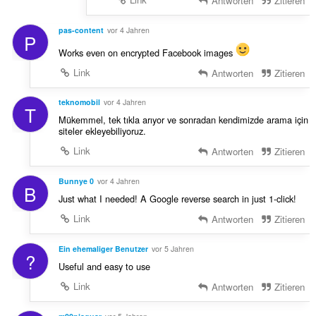
Antworten
Zitieren
pas-content
vor 4 Jahren
P
Works even on encrypted Facebook images
Link
Antworten
Zitieren
teknomobil
vor 4 Jahren
T
Mükemmel, tek tıkla arıyor ve sonradan kendimizde arama için
siteler ekleyebiliyoruz.
Link
Antworten
Zitieren
Bunnye 0
vor 4 Jahren
B
Just what I needed! A Google reverse search in just 1-click!
Link
Antworten
Zitieren
Ein ehemaliger Benutzer
vor 5 Jahren
?
Useful and easy to use
Link
Antworten
Zitieren