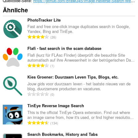
Quellcode-Seite
https://github.com/Brawl345/Image-Reverse-Search-WebExtension
Ähnliche
PhotoTracker Lite
Fast and free one-click image duplicates search in Google,
Yandex, Bing and TinEye.
G
26
e
s
Flafi - fast search in the scam database
a
Flafi (kurz für FLAsc FInder) überprüft die besuchte Site
automatisch auf ihre Anwesenheit in der betrügerischen Da...
m
G
1
t
e
e
s
Kies Groener: Duurzaam Leven Tips, Blogs, etc.
B
a
Jouw gids voor duurzaam leven - het laatste nieuws van de
e
blog, duurzamere producten en vacatures.
m
w
G
0
t
e
e
e
r
s
TinEye Reverse Image Search
B
t
a
This is the official TinEye Opera extension. Find out where
e
u
an image came from, how it's used, or find higher resolutio...
m
w
G
n
134
t
e
e
g
e
r
s
Search Bookmarks, History and Tabs
e
B