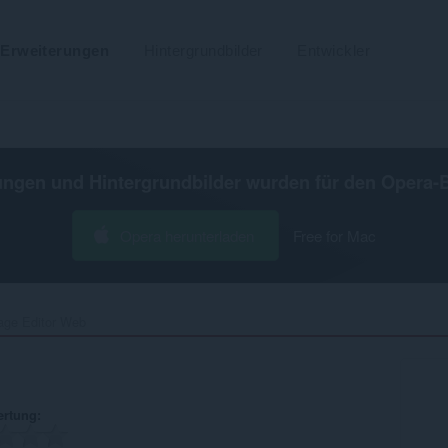
Erweiterungen
Hintergrundbilder
Entwickler
ungen und Hintergrundbilder wurden für den
Opera-
Opera herunterladen
Free for Mac
age Editor Web‎
ertung