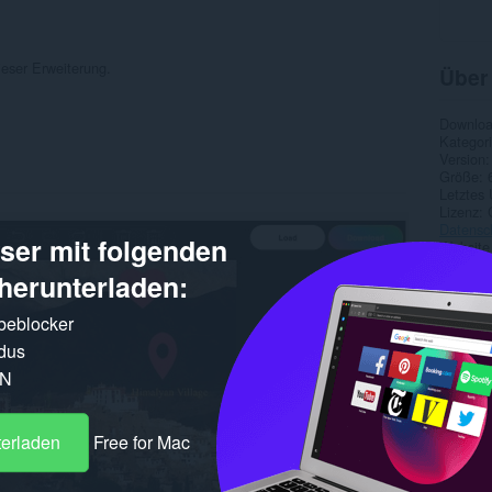
ieser Erweiterung.
Über
Downlo
Kategor
Version
Größe
Letztes
Lizenz
Datensc
er mit folgenden
Website
Supports
herunterladen:
Quellco
rbeblocker
Ähnl
dus
PN
terladen
Free for Mac