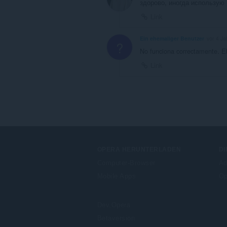
здорово, иногда использую
Link
Ein ehemaliger Benutzer
vor 4 Ja
?
No funciona correctamente. El 
Link
OPERA HERUNTERLADEN
DI
Computer-Browser
Ad
Mobile Apps
Op
Dev.Opera
Betaversion