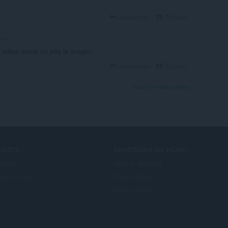
Antworten
Zitieren
hren
editor online no pilla la imagen.
Antworten
Zitieren
Forum-Thread ansehen
ENSTE
BENÖTIGEN SIE HILFE?
d-ons
Hilfe & Support
era-Konto
Opera-Blogs
Opera-Foren